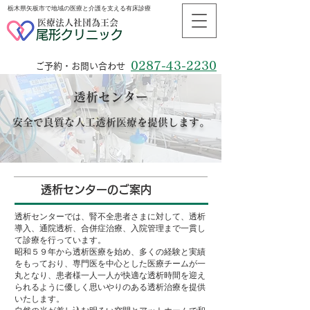
栃木県矢板市で地域の医療と介護を支える有床診療
医療法人社団為王会
尾形クリニック
0287-43-2230
ご予約・お問い合わせ
透析センター
安全で良質な人工透析医療を提供します。
透析センターのご案内
透析センターでは、腎不全患者さまに対して、透析
導入、通院透析、合併症治療、入院管理まで一貫し
て診療を行っています。
昭和５９年から透析医療を始め、多くの経験と実績
をもっており、専門医を中心とした医療チームが一
丸となり、患者様一人一人が快適な透析時間を迎え
られるように優しく思いやりのある透析治療を提供
いたします。