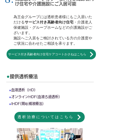
け住宅や介護施設にご入居可能
為王会グループには透析患者様にもご入居いた
だける
サービス付き高齢者向け住宅
・介護老人
保健施設・グループホームなどの介護施設がご
ざいます。
施設へご入居をご検討されている方の介護度や
ご状況に合わせたご相談を承ります。
サービス付き高齢者向け住宅ケアコートかさねはこちら
●
提
供透析療法
●
血液透析（HD）
●
オンラインHDF(血液ろ過透析)
●
IHDF(間歇補液療法)
透析治療についてはこちら