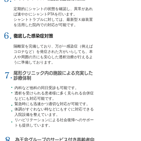
定期的にシャントの状態を確認し、異常があれ
ば速やかにシャントPTAを行います。
シャントトラブルに対しては、最新型Ｘ線装置
を活用した院内での対応が可能です。
6.
徹底した感染症対策
隔離室を完備しており、万が一感染症（例えば
コロナなど）を発症された方がいらしても、本
人や周囲の方にも安心した透析治療が行えるよ
うに準備しております。
尾形クリニック内の施設による充実した
7.
診療体制
内科など他科の同日受診も可能です。
●
透析を受けられる患者様に多く見られる合併症
●
などにも対応可能です。
緊急時にも迅速かつ適切な対応が可能です。
●
体調がすぐれない時などにもすぐに対応できる
●
入院設備を整えています。
リハビリテーションによる社会復帰へのサポー
●
トも提供しています。
8.
為王会グループのサービス付き高齢者向