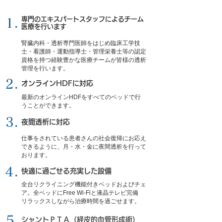
専門のエキスパートスタッフによるチーム
1.
医療を行います
腎臓内科・透析専門医師をはじめ臨床工学技
士・看護師・運動指導士・管理栄養士等の認定
資格を持つ経験豊かな医療チームが皆様の透析
管理を行います。
2.
オンラインHDFに対応
最新のオンラインHDFをすべてのベッドで行
うことができます。
3.
夜間透析に対応
仕事をされている患者さんの社会復帰にお応え
できるように、月・水・金に夜間透析を行って
おります。
4.
快適に過ごせる充実した設備
全台リクライニング機能付きベッドおよびチェ
ア。全ベッドにFree Wi-Fiと液晶テレビ完備
リラックスしながら治療時間を過ごせます。
5.
シャントＰＴＡ（経皮的血管形成術）