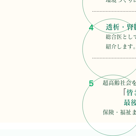
環境づくり
４
透析・腎
総合医とし
紹介します
５
超高齢社会
「
皆
最後ま
保険・福祉