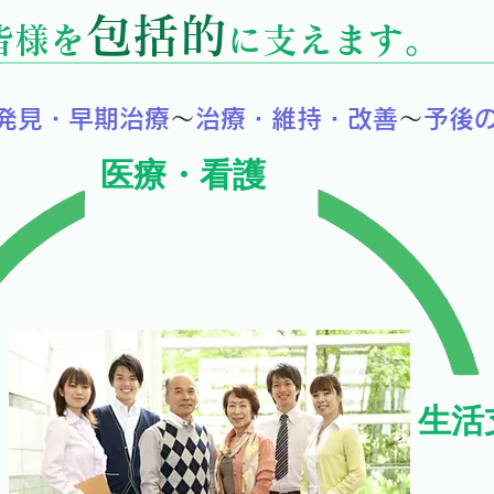
包括的
皆様を
に支えます。
発見・早期治療
～
治療・維持・改善
～
予後
医療・看護
生活