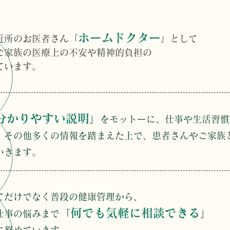
ホームドクター
近所のお医者さん「
」として
ご家族の医療上の不安や精神的負担の
ています。
分かりやすい説明
」
をモットーに、仕事や生活習慣
、その他多くの情報を踏まえた上で、患者さんやご家族
いきます。
てだけでなく普段の健康管理から、
何でも気軽に相談できる
「
」
仕事の悩みまで