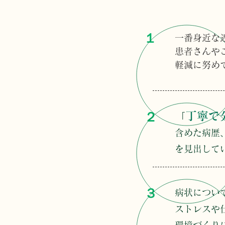
１
一番身近な
患者さんや
軽減に努め
２
丁寧で
「
含めた病歴
を見出して
３
病状につい
ストレスや