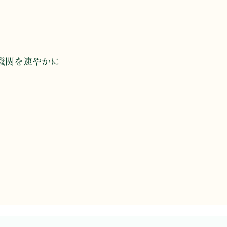
。
機関を速やかに