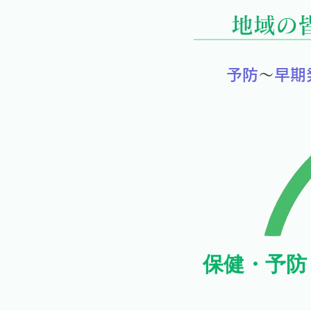
地域の
予防
～
早期
保健・予防