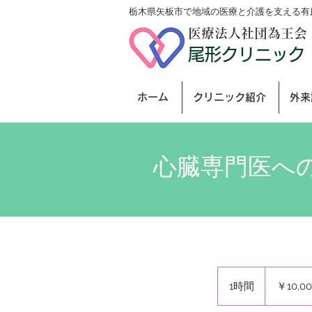
栃木県矢板市で地域の医療と介護を支える有
医療法人社団為王会
尾形クリニック
ホーム
クリニック紹介
外来
心臓専門医へ
10,000
円
1時間
1
￥10,0
時