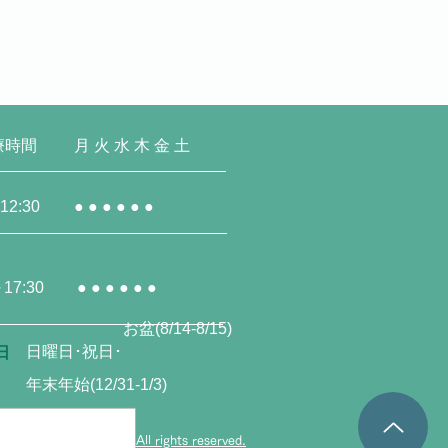
療時間
月 火 水 木 金 土
12:30
● ● ● ● ● ●
～17:30
● ● ● ● ● ●
お盆(8/14-8/15)
日曜日･祝日･
日
年末年始(12/31-1/3)
right (C) Ioukai Group All rights reserved.