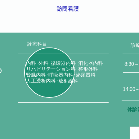
訪問看護
診療科目
診
内科･外科･循環器内科･消化器内科
8:30～
リハビリテーション科･整形外科
０
腎臓内科･呼吸器内科･泌尿器科
人工透析内科･放射線科
14:00
休診
Copy