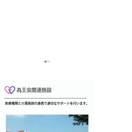
●人間ドックを開始しまし
【求人募集】理
た（4/1～）
士・作業療法士
員・パート）を
為王会関連施設
当クリニックでは、4月1日
当事業所では、地
より人間ドックを開始いたし
へより充実したリ
います
医療機関と介護施設の連携で適切なサポートを行います。
ました。 健康維持や生活習
ションを提供するた
慣病の予防、疾病の早期発見
学療法士（PT）
を目的とした総合的な健康チ
士（OT）を募集
ェックが可能です。 ３万円
す。