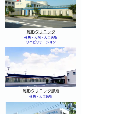
以下の基本コースをご用意し
ており、半日程度で終了する
内容となっております。 日
常生活の中でも受診しやすい
人間ドックです。 基本的な
尾形クリニック
検査に加え、胃カメラ（内視
外来・入院・人工透析
鏡）検査や胃バリウム検査、
リハビリテーション
動脈硬化セットなどのオプシ
ョン検査も ご用意してお
り、ご自
尾形クリニック那須
外来・人工透析