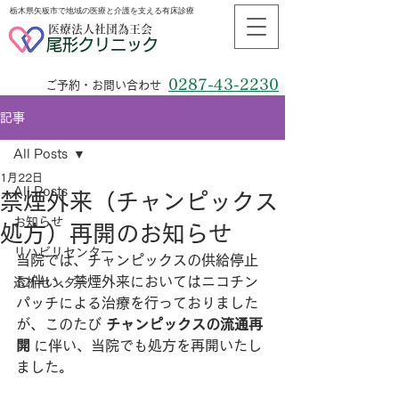
栃木県矢板市で地域の医療と介護を支える有床診療
医療法人社団為王会
尾形クリニック
0287-43-2230
ご予約・お問い合わせ
記事
All Posts
1月22日
All Posts
禁煙外来（チャンピックス
お知らせ
処方）再開のお知らせ
リハビリセンター
当院では、チャンピックスの供給停止
に伴い、禁煙外来においてはニコチン
透析センター
パッチによる治療を行っておりました
が、このたび 
チャンピックスの流通再
開
 に伴い、当院でも処方を再開いたし
ました。