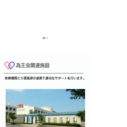
～R8年8月 外来診療予
定表～
為王会関連施設
8月分の外来診療担当医予定
表を掲載いたします。下記リ
医療機関と介護施設の連携で適切なサポートを行います。
ンクをご参照ください。 ※
コンビネーショ
医師の用務・急患等により急
遽変更となる場合がございま
置 EU-910導
す。 ご迷惑をおかけしま
すが、ご了承くださいますよ
うお願い申し上げます。