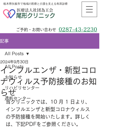
栃木県矢板市で地域の医療と介護を支える有床診療
医療法人社団為王会
尾形クリニック
0287-43-2230
ご予約・お問い合わせ
記事
All Posts
2024年9月30日
All Posts
インフルエンザ・新型コロ
お知らせ
ナウィルス予防接種のお知
リハビリセンター
らせ
透析センター
当クリニックでは、10 月 1 日より、
インフルエンザと新型コロナウィルス
の予防接種を開始いたします。詳しく
は、下記PDFをご参照ください。